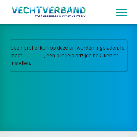
Geen profiel kon op deze url worden ingeladen. Je
moet
inloggen
, een profielbladzijde bekijken of
instellen.