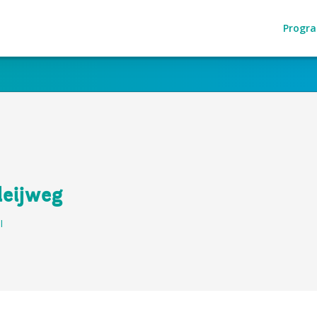
Progr
leijweg
l