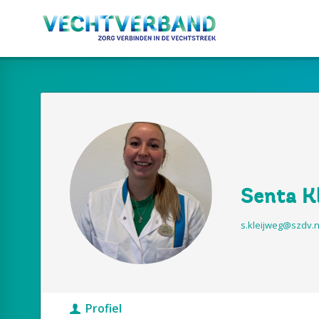
Senta K
s.kleijweg@szdv.n
Profiel