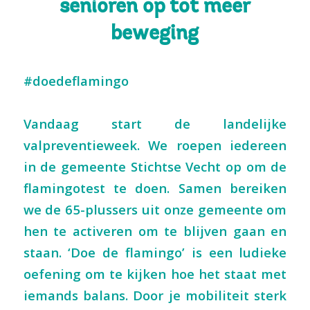
s
e
n
i
o
r
e
n
o
p
t
o
t
m
e
e
r
b
e
w
e
g
i
n
g
#doedeflamingo
Vandaag start de landelijke
valpreventieweek. We roepen iedereen
in de gemeente Stichtse Vecht op om de
flamingotest te doen. Samen bereiken
we de 65-plussers uit onze gemeente om
hen te activeren om te blijven gaan en
staan. ‘Doe de flamingo’ is een ludieke
oefening om te kijken hoe het staat met
iemands balans. Door je mobiliteit sterk