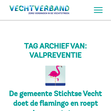
TAG ARCHIEF VAN:
VALPREVENTIE
D
e
g
e
m
e
e
n
t
e
S
t
i
c
h
t
s
e
V
e
c
h
t
d
o
e
t
d
e
f
a
m
i
n
g
o
e
n
r
o
e
p
t